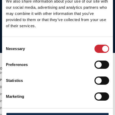
We also share information about your use of our site with
our social media, advertising and analytics partners who
may combine it with other information that you’ve
provided to them or that they’ve collected from your use
of their services.
Accessori
Consent
Necessary
Selection
Ordina
Preferences
Ordina
In primo piano
Più rilevanti
Statistics
Best seller
In ordine alfabetico, A-Z
Marketing
In ordine alfabetico, Z-A
Prezzo crescente