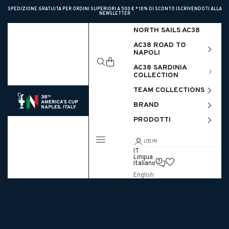
Vai al contenuto
SPEDIZIONE GRATUITA PER ORDINI SUPERIORI A 500 €
* 10% DI SCONTO ISCRIVENDOTI ALLA
NEWSLETTER
NORTH SAILS AC38
AC38 ROAD TO
NAPOLI
Cerca
Carrello
AC38 SARDINIA
COLLECTION
TEAM COLLECTIONS
America’s Cup Store
BRAND
PRODOTTI
Menù
LOGIN
IT
Lingua
Italiano
English
Carrello
Il tuo carrello è vuoto