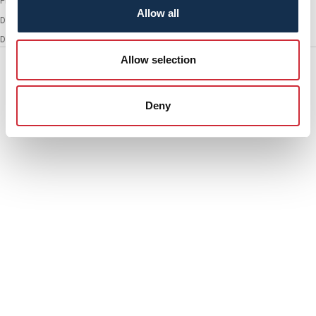
Prezzo decrescente
Allow all
Data, da meno a più recente
Data, da più a meno recente
Allow selection
Deny
AC38 SARDINIA
AC38 SARDINIA
COLLECTION
COLLECTION
Portachiavi in tessuto
Cappellino con visiera
America's Cup 38
America's Cup, Sardinia
Sardinia Edition, Navy